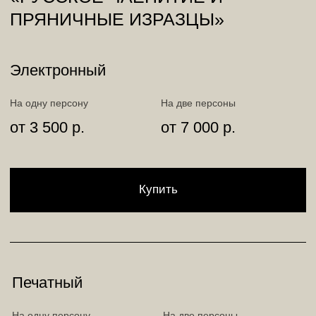
Наши соц.сети
Для частных клиентов
+7 908 037-48-00
+7 905 137-73-63
info@zabludshie.com
Для корпоративных клиентов
+7 908 037-48-00
+7 905 137-73-63
sales@zabludshie.com
Политика конфиденциальности
Договор оферты
© Заблудшие. 2026