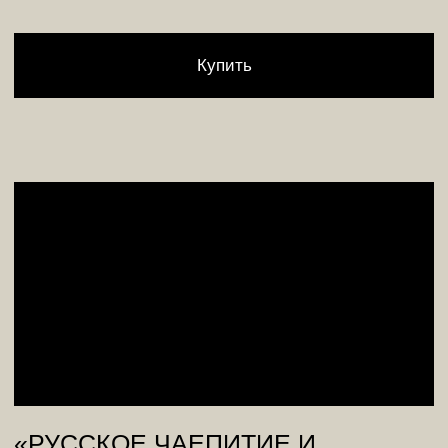
Электронный
На одну персону
На две персоны
от 5 100 р.
от 11 200 р.
Купить
Печатный
На одну персону
На две персоны
от 5 500 р.
от 10 800 р.
Купить