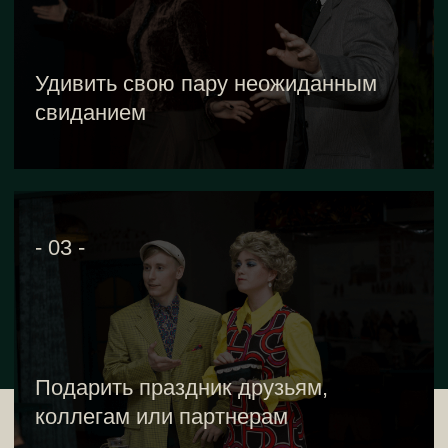
Электронный
На одну персону
На две персоны
от 5 500 р.
от 11 000 р.
Купить
Печатный
На одну персону
На две персоны
от 5 900 р.
от 11 500 р.
Купить