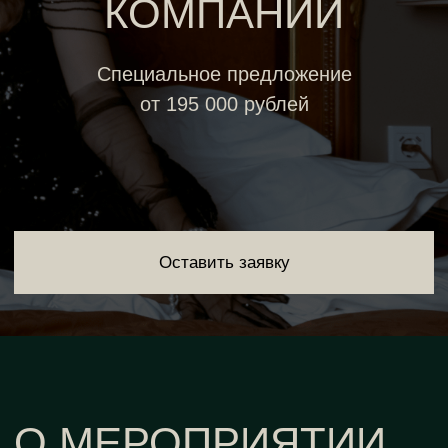
Оставить заявку
О МЕРОПРИЯТИИ
Провести квартирник дома непросто. Нужно собрать
друзей и знакомых, а еще приготовить закуски,
коктейли и даже позвать музыкантов. Если хочется
организовать незабываемый вечер, позовите их на
вечер в роскошном люксе отеля «Националь». Наша
команда проведет
квартирник «Заблудшие в
Голливуде»
только для вас.
С самых первых минут мероприятия вы станете
участником театрализованного действия и
погрузитесь в атмосферу Голливуда 50-х годов. По