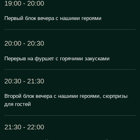
Оставить заявку
Наши соц.сети
Для частных клиентов
+7 804 700-40-18
info@zabludshie.com
Для корпоративных клиентов
+7 495 971-55-50
sales@zabludshie.com
Политика конфиденциальности
Договор оферты