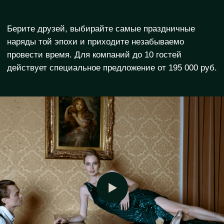
ПРИОБРЕТАЯ БИЛЕТ ВЫ
ПОЛУЧАЕТЕ
Посещение квартирника компанией до
10 человек
Бокал игристого на welcome,
эксклюзивная барная карта и коктейли
от бармена в течение всего вечера
Приветственный сет авторских закусок
от шеф-повара отеля, горячие закуски
в перерыве
ТАЙМИНГ МЕРОПРИЯТИЯ