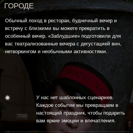
У нас нет шаблонных сценариев.
Каждое событие мы превращаем в
настоящий праздник, чтобы подарить
вам яркие эмоции и впечатления.
Мы выбираем самые красивые и
оригинальные локации для
мероприятий, чтобы вы оценили не
только задумку вечера, но и высокий
уровень сервиса.
Наши гости получают уникальный
опыт: делятся своими талантами,
получают полезные знакомства и
взаимодействуют с актерами.
Игристое, коктейли и авторские