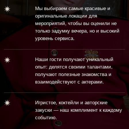
закуски — наш комплимент к каждому
событию.
«‎История в бокале: тайны
Театрализованный бранч в
российского виноделия»
«Пивоваръ»
Вечер в формате театрализованной
Конец XIX века. Наследник самой
дегустации, на которой вы сможете
большой пивной империи женится
прикоснуться к истории российского
шведской актрисе и приглашает ва