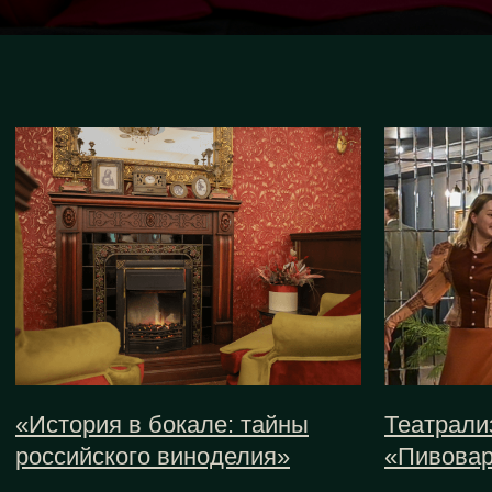
виноделия и познакомиться с
званый обед в своё поместье.
увлекательными событиями
Стоимость
Стоимость
Ярославль
Ярославль
от 5 500 р.
от 5 100 р.
до 2 часов
до 2 часов
Билеты
Билеты
Подробнее
Подробнее
Наши соц.сети
Для частных клиентов
+7 804 700-40-18
info@zabludshie.com
Для корпоративных клиентов