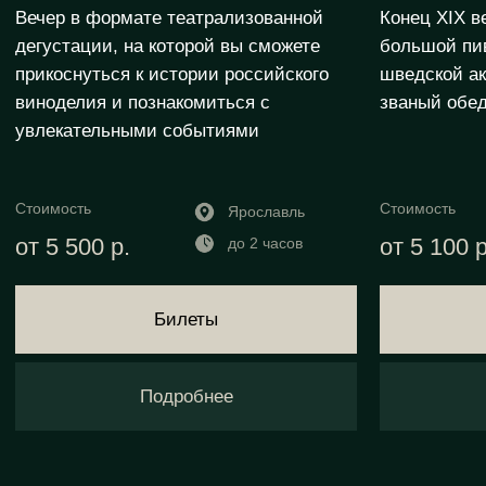
+7 495 971-55-50
sales@zabludshie.com
Политика конфиденциальности
Договор оферты
© Заблудшие. 2026
Афиша
Сертификаты
Блог
Частные мероприятия
О проекте
Франшиза
Корпоративы
Контакты
Частые вопросы