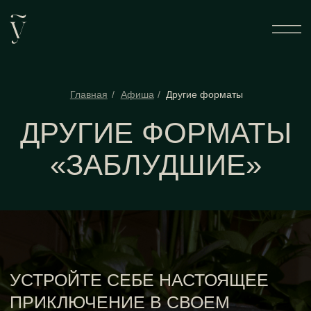
Главная
/
Афиша
/
Другие форматы
ДРУГИЕ ФОРМАТЫ
«ЗАБЛУДШИЕ»
УСТРОЙТЕ СЕБЕ НАСТОЯЩЕЕ
ПРИКЛЮЧЕНИЕ В СВОЕМ
ГОРОДЕ
Обычный поход в ресторан, будничный вечер и
встречу с близкими вы можете превратить в
особенный вечер. «Заблудшие» подготовили для
вас театрализованные вечера с дегустацией вин,
нетворкингом и необычными активностями.